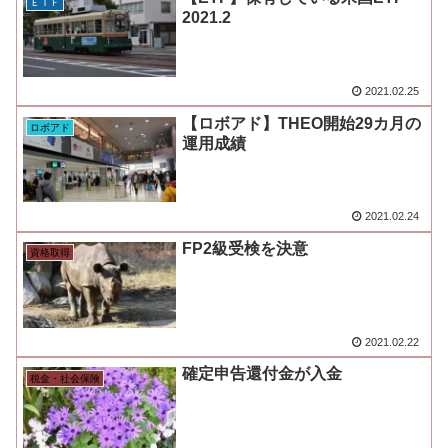
ＥＴＦ
2021.2
2021.02.25
【ロボアド】THEO開始29カ月の
ロボアド
運用成績
2021.02.24
FP2級受検を決意
資格取得
2021.02.22
確定申告還付金が入金
税金・社会保険