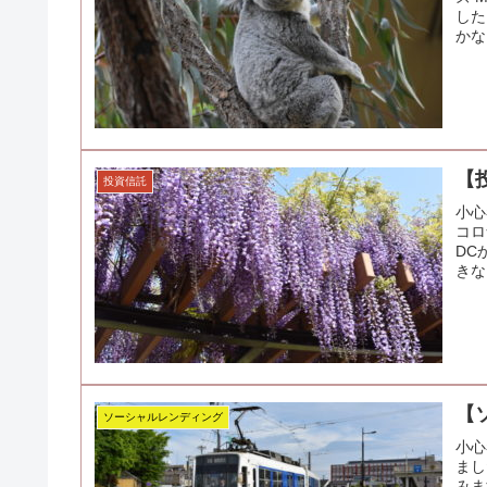
した
かな
【投
投資信託
小心
コロ
DC
きな
【
ソーシャルレンディング
小心
まし
みま