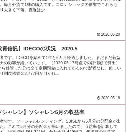
。毎月外貨で1株の購入です。コロナショックの影響でこれらも
り大きく下落。直近は少...
2020.05.20
資信託】IDECOの状況 2020.5
者です。IDECOを始めて1年と6カ月経過しました。まだまだ新型
ナの影響が続いています。（2020.05.17時点での評価額で算出）
から移管した分は全て定期預金に入れてあるので影響なし。但しい
り制度移管金2,777円が引かれ...
2020.05.18
ソシャレン】ソシャレン5月の収益率
者です。ソーシャルレンディング、SBISLから5月分の分配金が出
た。これで5月分の分配金が揃いましたので、収益率を計算して
す。総投資額 568,221円、分配金計 449円で、年換算の収益率