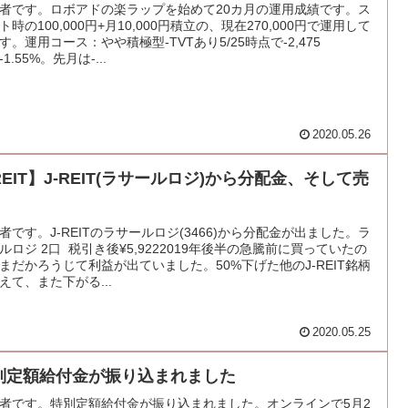
者です。ロボアドの楽ラップを始めて20カ月の運用成績です。ス
ト時の100,000円+月10,000円積立の、現在270,000円で運用して
す。運用コース：やや積極型-TVTあり5/25時点で-2,475
1.55%。先月は-...
2020.05.26
REIT】J-REIT(ラサールロジ)から分配金、そして売
者です。J-REITのラサールロジ(3466)から分配金が出ました。ラ
ルロジ 2口 税引き後¥5,9222019年後半の急騰前に買っていたの
まだかろうじて利益が出ていました。50%下げた他のJ-REIT銘柄
えて、また下がる...
2020.05.25
別定額給付金が振り込まれました
者です。特別定額給付金が振り込まれました。オンラインで5月2