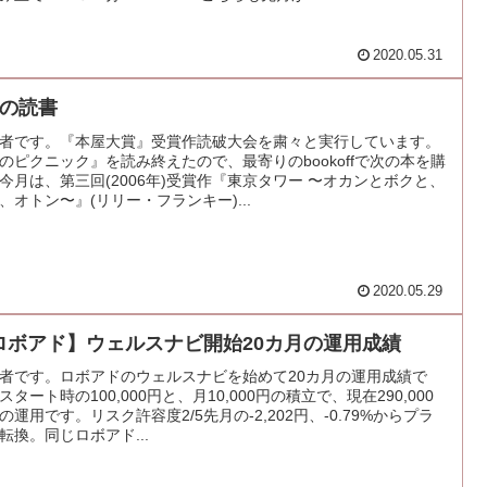
2020.05.31
月の読書
者です。『本屋大賞』受賞作読破大会を粛々と実行しています。
のピクニック』を読み終えたので、最寄りのbookoffで次の本を購
今月は、第三回(2006年)受賞作『東京タワー 〜オカンとボクと、
、オトン〜』(リリー・フランキー)...
2020.05.29
ロボアド】ウェルスナビ開始20カ月の運用成績
者です。ロボアドのウェルスナビを始めて20カ月の運用成績で
スタート時の100,000円と、月10,000円の積立で、現在290,000
の運用です。リスク許容度2/5先月の-2,202円、-0.79%からプラ
転換。同じロボアド...