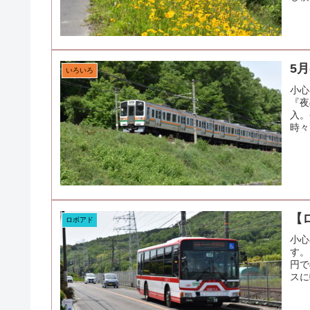
5
いろいろ
小心
『夜
入。
時々
【
ロボアド
小心
す。
円で
スに