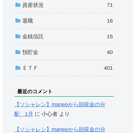
資産状況
71
退職
16
金銭信託
15
預貯金
40
ＥＴＦ
401
最近のコメント
【ソシャレン】maneoから回収金の分
配 1月
に
小心者
より
【ソシャレン】maneoから回収金の分