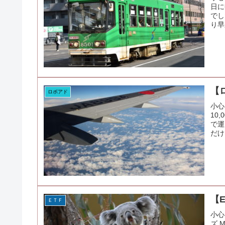
日に
でし
り早
【
ロボアド
小心
10
で運
だけ
【E
ＥＴＦ
小心
ズ 