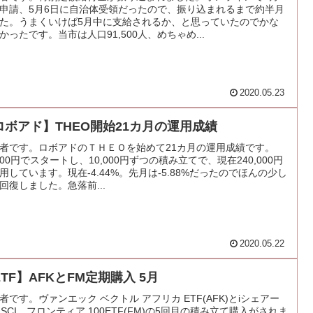
申請、5月6日に自治体受領だったので、振り込まれるまで約半月
た。うまくいけば5月中に支給されるか、と思っていたのでかな
かったです。当市は人口91,500人、めちゃめ...
2020.05.23
ロボアド】THEO開始21カ月の運用成績
者です。ロボアドのＴＨＥＯを始めて21カ月の運用成績です。
,000円でスタートし、10,000円ずつの積み立てで、現在240,000円
用しています。現在-4.44%。先月は-5.88%だったのでほんの少し
回復しました。急落前...
2020.05.22
TF】AFKとFM定期購入 5月
者です。ヴァンエック ベクトル アフリカ ETF(AFK)とiシェアー
MSCI フロンティア 100ETF(FM)の5回目の積み立て購入がされま