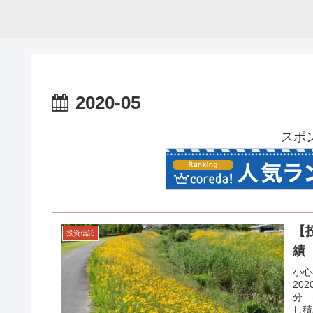
2020-05
スポ
【
投資信託
績
小心
20
分 
し積