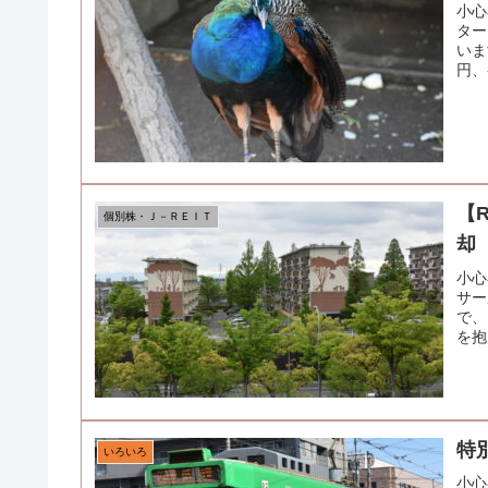
小心
ター
いま
円、-
【
個別株・Ｊ－ＲＥＩＴ
却
小心
サー
で、
を抱
特
いろいろ
小心