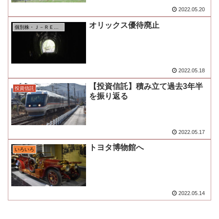
2022.05.20
オリックス優待廃止
個別株・Ｊ－ＲＥＩＴ
2022.05.18
【投資信託】積み立て過去3年半
投資信託
を振り返る
2022.05.17
トヨタ博物館へ
いろいろ
2022.05.14