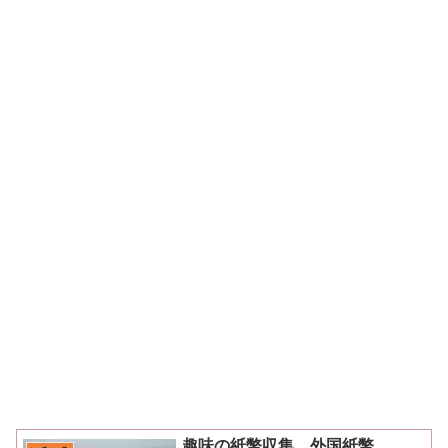
趣味の紙幣収集 外国紙幣