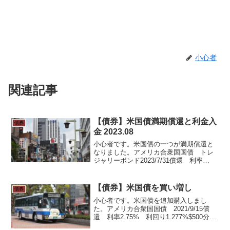
小心者
関連記事
【債券】米国債満期償還と利金入
債券
金 2023.08
小心者です。米国債の一つが満期償還と
なりました。アメリカ合衆国国債 トレ
ジャリーボンド2023/7/31償還 利率
2.750%額面$3000分です。利金は$33.03
でした。$1=¥141.0くらいなので、¥にす
ると4,657円くらいです。...
【債券】米国債を買い増し
債券
小心者です。米国債を追加購入しまし
た。アメリカ合衆国国債 2021/9/15償
還 利率2.75% 利回り1.277%$500分購
入です。満期まで約1年半なのでやや短め