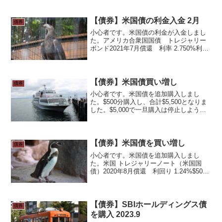
です。目指せ利息・配当金・分配金生活
の一環として、ドルではありますが、確
実...
【債券】米国債の利金入金 2月
債券
小心者です。米国債の利金が入金しまし
た。アメリカ合衆国国債 トレジャリー
ボンド2021年7月償還 利率 2.750%利払
いは1月/7月の年2回です。今年7月償還な
ので、償還前最後の利金。$3,000分保有
で入金が$32.98でした。$1=¥...
【債券】米国債買い増し
債券
小心者です。米国債を追加購入しまし
た。$500分購入し、合計$5,500となりま
した。$5,000で一旦購入は停止しようと
思っていましたが、もう少し買い増すこ
とにしました。米国 トレジャリーノート
（米国国債）2020年8月償還 利回り
2....
【債券】米国債を買い増し
債券
小心者です。米国債を追加購入しまし
た。米国 トレジャリーノート（米国国
債）2020年8月償還 利回り 1.24%$500
分購入、合計$12,500となりました。2020
年8月償還分の購入は今回で最後にしよう
と思っていましたが、結局もう少しだ...
【債券】SBIホールディングス債
債券
を購入 2023.9