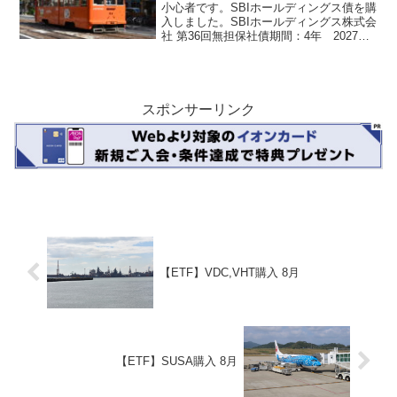
小心者です。SBIホールディングス債を購
入しました。SBIホールディングス株式会
社 第36回無担保社債期間：4年 2027年9
月22日償還利率：年1.28%（税引前）格
付け：A-50万円分購入です。利払いは3月
と9月の年2回、1回の利息は税...
スポンサーリンク
【ETF】VDC,VHT購入 8月
【ETF】SUSA購入 8月