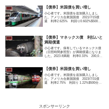
の一環として、ドルではありますが、確
実...
【債券】米国債を買い増し
債券
小心者です。米国債を追加購入しまし
た。アメリカ合衆国国債 2021/7/15償
還 利率2.625% 利回り0.602%$500分
購入です。利回りがかなり低下して、為
替リスクを取って投資するにはちょっと
低くなりすぎです。短期の国債は買い増
しは...
【債券】マネックス債 利払いと
債券
満期償還
小心者です。保有しているマネックス債
（日照時間参照型）が満期償還になりま
した。2023.8満期 利率0.33% 200,000
円分。発売当初の利率は0.21%でした
が、最終的に0.33%となりました。利金
は税引き後 526円です。わずかに2...
【債券】米国債を買い増し
債券
小心者です。米国債を追加購入しまし
た。アメリカ合衆国国債 2023/7/31償
還 利率2.75% 利回り 1.22%$500分購
入。前回同様SBI証券で購入、満期まで約
4年です。目指せ利息・配当金・分配金生
活の一環として、確実に利息の入って...
スポンサーリンク