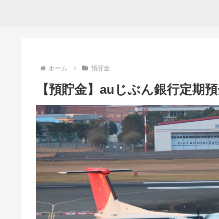
ホーム
預貯金
【預貯金】auじぶん銀行定期