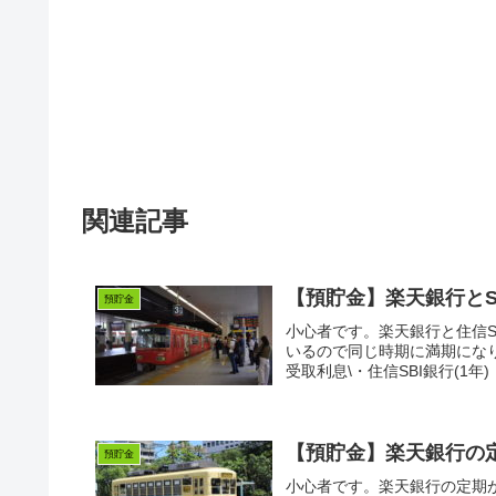
関連記事
【預貯金】楽天銀行とS
預貯金
小心者です。楽天銀行と住信
いるので同じ時期に満期になります
受取利息\・住信SBI銀行(1年) 利
【預貯金】楽天銀行の
預貯金
小心者です。楽天銀行の定期が