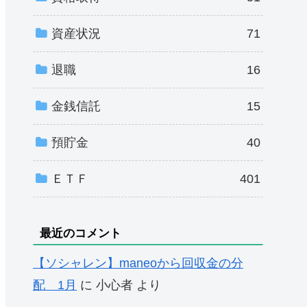
資産状況
71
退職
16
金銭信託
15
預貯金
40
ＥＴＦ
401
最近のコメント
【ソシャレン】maneoから回収金の分
配 1月
に
小心者
より