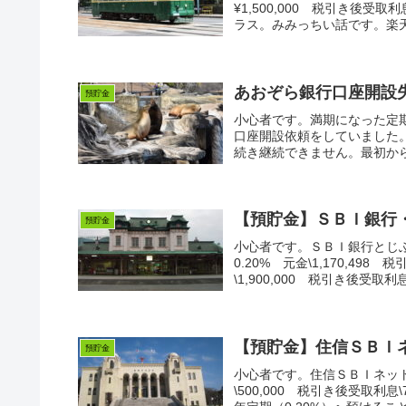
¥1,500,000 税引き後受
ラス。みみっちい話です。楽天
あおぞら銀行口座開設
預貯金
小心者です。満期になった定
口座開設依頼をしていました
続き継続できません。最初から
【預貯金】ＳＢＩ銀行
預貯金
小心者です。ＳＢＩ銀行とじ
0.20% 元金\1,170,49
\1,900,000 税引き後受取利息\2
【預貯金】住信ＳＢＩ
預貯金
小心者です。住信ＳＢＩネット
\500,000 税引き後受取