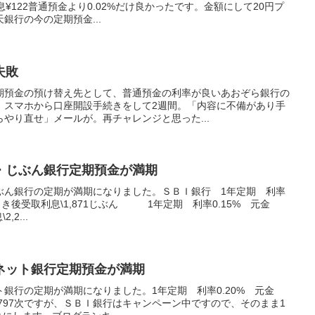
取利息¥122普通預金より0.02%だけ良かったです。金額にして20円プ
銀行の今の定期預金...
失敗
期預金の預け替え先として、普通預金の利率が良いあおぞら銀行の
。スマホから口座開設手続きをして2週間。「内容に不備があり手
やり直せ」メールが。再チャレンジと思った...
・じぶん銀行定期預金が満期
ぶん銀行の定期が満期になりました。ＳＢＩ銀行 1年定期 利率
8 税引き後受取利息\1,871じぶん 1年定期 利率0.15% 元金
,2...
ネット銀行定期預金が満期
銀行の定期が満期になりました。1年定期 利率0.20% 元金
利息\797次ですが、ＳＢＩ銀行はキャンペーン中ですので、そのまま1