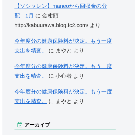
【ソシャレン】maneoから回収金の分
配 1月
に
金柑頭
http://kabuurawa.blog.fc2.com/
より
今年度分の健康保険料が決定。もう一度
支出を精査。
に
まやと
より
今年度分の健康保険料が決定。もう一度
支出を精査。
に
小心者
より
今年度分の健康保険料が決定。もう一度
支出を精査。
に
まやと
より
アーカイブ