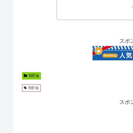
スポ
預貯金
預貯金
スポ