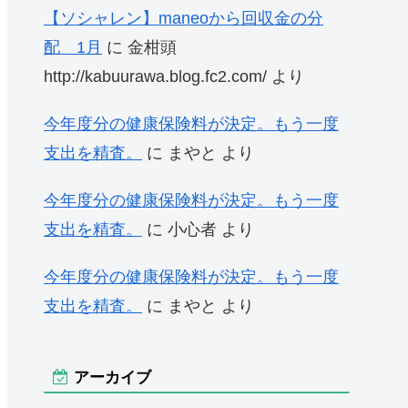
【ソシャレン】maneoから回収金の分
配 1月
に
金柑頭
http://kabuurawa.blog.fc2.com/
より
今年度分の健康保険料が決定。もう一度
支出を精査。
に
まやと
より
今年度分の健康保険料が決定。もう一度
支出を精査。
に
小心者
より
今年度分の健康保険料が決定。もう一度
支出を精査。
に
まやと
より
アーカイブ