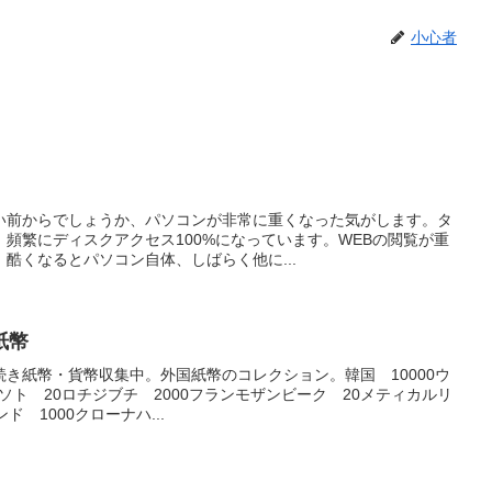
小心者
い前からでしょうか、パソコンが非常に重くなった気がします。タ
頻繁にディスクアクセス100%になっています。WEBの閲覧が重
酷くなるとパソコン自体、しばらく他に...
紙幣
き紙幣・貨幣収集中。外国紙幣のコレクション。韓国 10000ウ
レソト 20ロチジブチ 2000フランモザンビーク 20メティカルリ
 1000クローナハ...