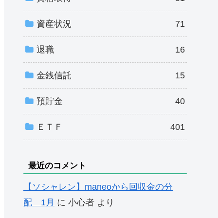
資産状況
71
退職
16
金銭信託
15
預貯金
40
ＥＴＦ
401
最近のコメント
【ソシャレン】maneoから回収金の分
配 1月
に
小心者
より