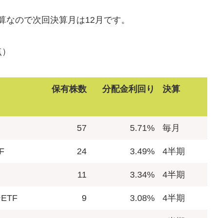
算なので次回決算月は12月です。
点）
保有株数
分配金利回り
決算
57
5.71%
毎月
F
24
3.49%
4半期
11
3.34%
4半期
ETF
9
3.08%
4半期