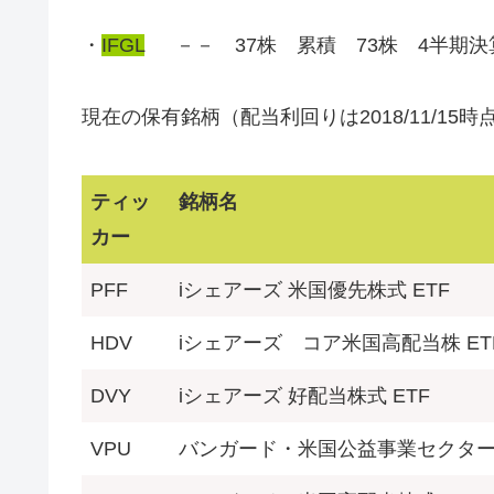
・
IFGL
－－ 37株 累積 73株 4半期決
現在の保有銘柄（配当利回りは2018/11/15時
ティッ
銘柄名
カー
PFF
iシェアーズ 米国優先株式 ETF
HDV
iシェアーズ コア米国高配当株 ET
DVY
iシェアーズ 好配当株式 ETF
VPU
バンガード・米国公益事業セクター