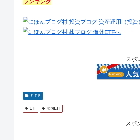
ランキング
スポ
ＥＴＦ
ETF
米国ETF
スポ