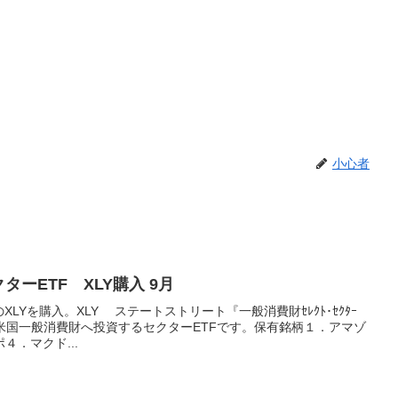
小心者
ターETF XLY購入 9月
LYを購入。XLY ステートストリート『一般消費財ｾﾚｸﾄ･ｾｸﾀｰ
.12%米国一般消費財へ投資するセクターETFです。保有銘柄１．アマゾ
．マクド...