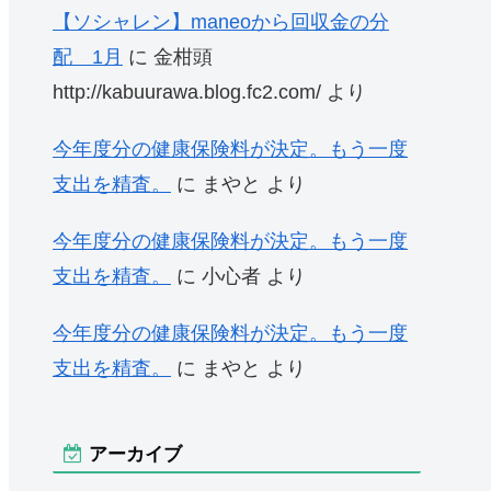
【ソシャレン】maneoから回収金の分
配 1月
に
金柑頭
http://kabuurawa.blog.fc2.com/
より
今年度分の健康保険料が決定。もう一度
支出を精査。
に
まやと
より
今年度分の健康保険料が決定。もう一度
支出を精査。
に
小心者
より
今年度分の健康保険料が決定。もう一度
支出を精査。
に
まやと
より
アーカイブ