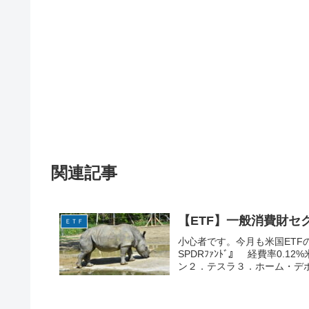
関連記事
【ETF】一般消費財セク
ＥＴＦ
小心者です。今月も米国ETFのX
SPDRﾌｧﾝﾄﾞ』 経費率0
ン２．テスラ３．ホーム・デポ４