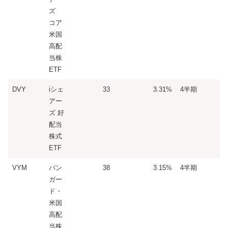
ズ
コア
米国
高配
当株
ETF
DVY
iシェ
33
3.31%
4半期
アー
ズ 好
配当
株式
ETF
VYM
バン
38
3.15%
4半期
ガー
ド・
米国
高配
当株