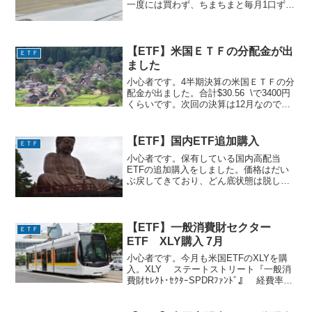
一度には買わず、ちまちまと毎月1口ず
つ、米ドルMMFの資金で購入していま
す。当然ですが1口ずつでは全然増えてい
きません。やっと13口です。もう少しま
とめて、と思い...
【ETF】米国ＥＴＦの分配金が出
ＥＴＦ
ました
小心者です。4半期決算の米国ＥＴＦの分
配金が出ました。合計$30.56 \で3400円
くらいです。次回の決算は12月なので、
分配金は1月上旬に出るはずです。・
VPU バンガード・米国公益事業セクタ
ーETF $6.05・VYM バンガード・...
【ETF】国内ETF追加購入
ＥＴＦ
小心者です。保有している国内高配当
ETFの追加購入をしました。価格はだい
ぶ戻してきており、どん底状態は脱した
（？）ようです。・1489 ＮＥＸＴＦＵＮ
ＤＳ日経平均高配当株５０指数連動型上
場投信 1口・1577 ＮＥＸＴ ＦＵＮＤ
Ｓ 野村日本...
【ETF】一般消費財セクター
ＥＴＦ
ETF XLY購入 7月
小心者です。今月も米国ETFのXLYを購
入。XLY ステートストリート『一般消
費財ｾﾚｸﾄ･ｾｸﾀｰSPDRﾌｧﾝﾄﾞ』 経費率
0.12%米国一般消費財へ投資するセクタ
ーETFです。保有銘柄１．アマゾン２．