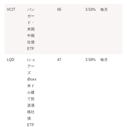
VCIT
バン
65
3.53%
毎月
ガー
ド・
米国
中期
社債
ETF
LQD
iシェ
47
3.59%
毎月
アー
ズ
iBoxx
米ド
ル建
て投
資適
格社
債
ETF