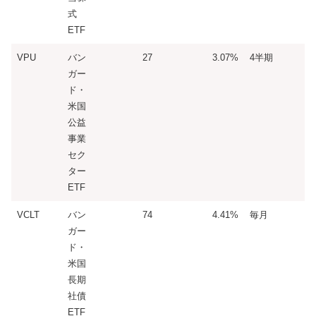
式
ETF
VPU
バン
27
3.07%
4半期
ガー
ド・
米国
公益
事業
セク
ター
ETF
VCLT
バン
74
4.41%
毎月
ガー
ド・
米国
長期
社債
ETF