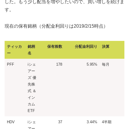
した。もう少し配当を増やしたいので、買い増しを続けま
す。
現在の保有銘柄（分配金利回りは2019/2/15時点）
ティッカ
銘柄
保有株数
分配金利回り
決算
ー
名
PFF
iシェ
178
5.95%
毎月
アー
ズ 優
先株
式 ＆
イン
カム
ETF
HDV
iシェ
37
3.44%
4半期
アー