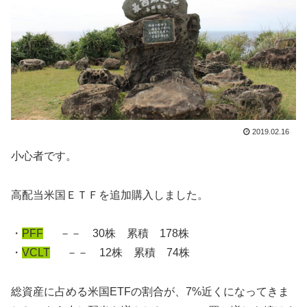
2019.02.16
小心者です。
高配当米国ＥＴＦを追加購入しました。
・
PFF
－－ 30株 累積 178株
・
VCLT
－－ 12株 累積 74株
総資産に占める米国ETFの割合が、7%近くになってきま