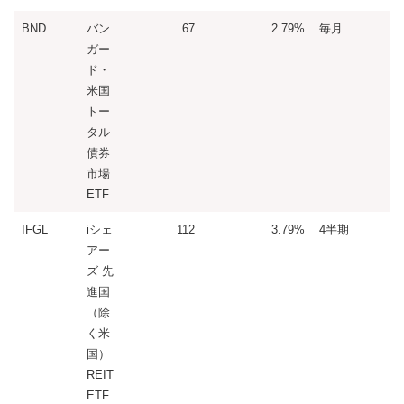
BND
バン
67
2.79%
毎月
ガー
ド・
米国
トー
タル
債券
市場
ETF
IFGL
iシェ
112
3.79%
4半期
アー
ズ 先
進国
（除
く米
国）
REIT
ETF