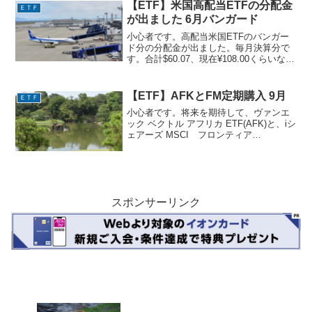
テスラ３．ホーム・デポ４．ナイキ...
【ETF】米国高配当ETFの分配金
ＥＴＦ
が出ました 6月バンガード
小心者です。高配当米国ETFのバンガー
ド分の分配金が出ました。毎月決算分で
す。合計$60.07、現在¥108.00くらいなの
で、6,400円ほどになります。・BND バ
ンガード・米国トータル債券市場
$14.54 120口・VCLT バ...
【ETF】AFKとFM定期購入 9月
ＥＴＦ
小心者です。将来を期待して、ヴァンエ
ック ベクトル アフリカ ETF(AFK)と、iシ
ェアーズ MSCI フロンティア
100ETF(FM)を購入しています。8回目の
積み立て購入がされました。毎月外貨で1
株の購入です。『ヴァンエック ベクト...
スポンサーリンク