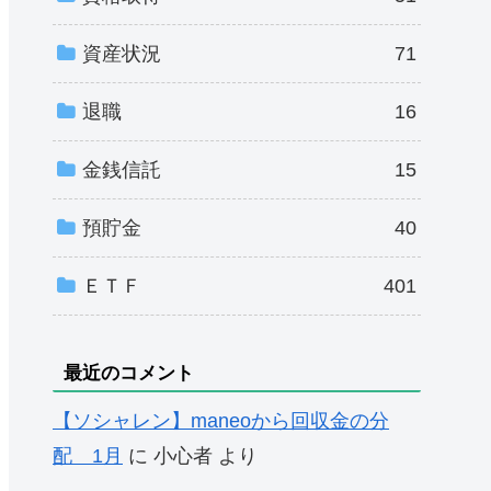
資産状況
71
退職
16
金銭信託
15
預貯金
40
ＥＴＦ
401
最近のコメント
【ソシャレン】maneoから回収金の分
配 1月
に
小心者
より