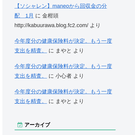
【ソシャレン】maneoから回収金の分
配 1月
に
金柑頭
http://kabuurawa.blog.fc2.com/
より
今年度分の健康保険料が決定。もう一度
支出を精査。
に
まやと
より
今年度分の健康保険料が決定。もう一度
支出を精査。
に
小心者
より
今年度分の健康保険料が決定。もう一度
支出を精査。
に
まやと
より
アーカイブ