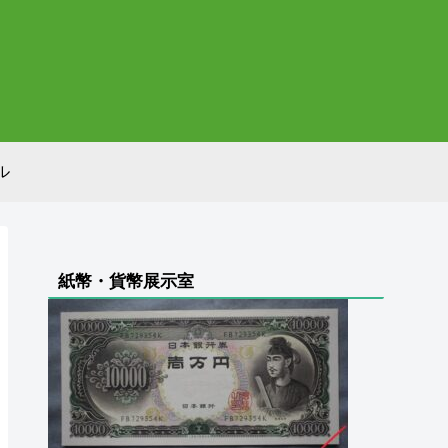
ル
紙幣・貨幣展示室