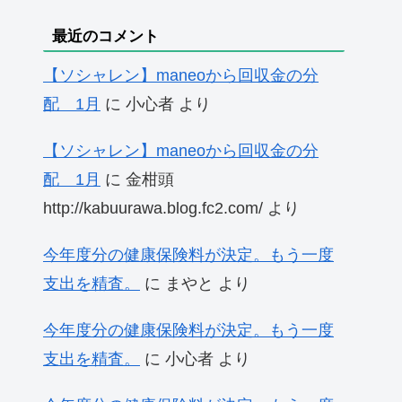
最近のコメント
【ソシャレン】maneoから回収金の分
配 1月
に
小心者
より
【ソシャレン】maneoから回収金の分
配 1月
に
金柑頭
http://kabuurawa.blog.fc2.com/
より
今年度分の健康保険料が決定。もう一度
支出を精査。
に
まやと
より
今年度分の健康保険料が決定。もう一度
支出を精査。
に
小心者
より