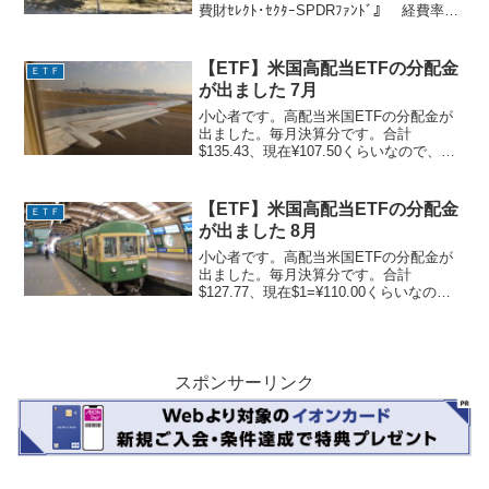
費財ｾﾚｸﾄ･ｾｸﾀｰSPDRﾌｧﾝﾄﾞ』 経費率
0.12%米国一般消費財へ投資するセクタ
ーETFです。保有銘柄１．アマゾン２．
テスラ３．ホーム・デポ４．ナイキ...
【ETF】米国高配当ETFの分配金
ＥＴＦ
が出ました 7月
小心者です。高配当米国ETFの分配金が
出ました。毎月決算分です。合計
$135.43、現在¥107.50くらいなので、
14,500円ほどになります。先月より少し
減った感じです。・BND バンガード・
米国トータル債券市場 $13.99 12...
【ETF】米国高配当ETFの分配金
ＥＴＦ
が出ました 8月
小心者です。高配当米国ETFの分配金が
出ました。毎月決算分です。合計
$127.77、現在$1=¥110.00くらいなの
で、円で14,054円ほどになります。先月
よりわずかに減少。・BND バンガー
ド・米国トータル債券市場 $11.74 1...
スポンサーリンク