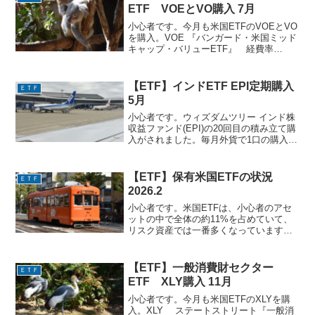
ETF VOEとVO購入 7月
小心者です。今月も米国ETFのVOEとVO
を購入。VOE 『バンガード・米国ミッド
キャップ・バリューETF』 経費率
0.07%米国中型バリュー株へ投資する
ETFです。足下ちょっと調整気味です
が、心配はしていません。VOEの2年チャ
【ETF】インドETF EPI定期購入
ＥＴＦ
ートVO ...
5月
小心者です。ウィズダムツリー インド株
収益ファンド(EPI)の20回目の積み立て購
入がされました。毎月外貨で1口の購入、
現在の価格は１口約$32.47です。インド
は世界２位の人口を持つ国。中国を抜く
とも言われています。経済も成長途上。
【ETF】保有米国ETFの状況
ＥＴＦ
今のう...
2026.2
小心者です。米国ETFは、小心者のアセ
ットの中で全体の約11%を占めていて、
リスク資産では一番多くなっています。
現在保有しているETFの損益状況です。
（2026.2.25時点）円ベースでは、今月も
全てプラスですが、ドルベースでは引き
【ETF】一般消費財セクター
ＥＴＦ
続き債券...
ETF XLY購入 11月
小心者です。今月も米国ETFのXLYを購
入。XLY ステートストリート『一般消