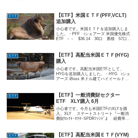
【ETF】米国ＥＴＦ(PFF,VCLT)
ＥＴＦ
追加購入
小心者です。米国ＥＴＦを追加購入しま
した。・PFF iシェアーズ 米国優先株式
ETF －－ $36.14 30口 累積 57口・
VCLT バンガード・米国長期社債ETF
－－ $85.63 12口 累積 24口昨夜は
ＮＹ急落。もう一日待...
【ETF】高配当米国ＥＴＦ(HYG)
ＥＴＦ
購入
小心者です。高配当米国ETFとして、
HYGを追加購入しました。・HYG iシェ
アーズ iBoxx 米ドル建てハイイールド社
債 ETF －－ 12株購入ハイイールド社
債の指数に連動するETFです。毎月分配
で、分配金利回りは4.94%程度と価格...
【ETF】一般消費財セクター
ＥＴＦ
ETF XLY購入 6月
小心者です。今月も米国ETFのXLYを購
入。XLY ステートストリート『一般消
費財ｾﾚｸﾄ･ｾｸﾀｰSPDRﾌｧﾝﾄﾞ』 経費率
0.12%米国一般消費財へ投資するセクタ
ーETFです。保有銘柄１．アマゾン２．
テスラ３．ホーム・デポ４．マクド...
【ETF】高配当米国ＥＴＦ(VYM)
ＥＴＦ