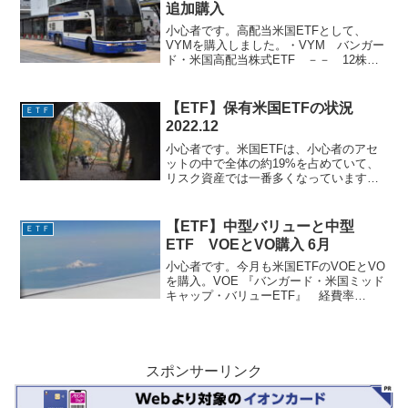
追加購入
小心者です。高配当米国ETFとして、
VYMを購入しました。・VYM バンガー
ド・米国高配当株式ETF －－ 12株
累積 63株3/6/9/12月分配の株式ETFで、
分配金利回りは3.9%程度となっていま
す。VYMの1年のチャート 昨年12...
【ETF】保有米国ETFの状況
ＥＴＦ
2022.12
小心者です。米国ETFは、小心者のアセ
ットの中で全体の約19%を占めていて、
リスク資産では一番多くなっています。
2022年になって米国株価は乱高下しなが
らだいぶ下げました。現在保有している
ETFの損益状況です。（2022.12.09時
【ETF】中型バリューと中型
ＥＴＦ
点）X...
ETF VOEとVO購入 6月
小心者です。今月も米国ETFのVOEとVO
を購入。VOE 『バンガード・米国ミッド
キャップ・バリューETF』 経費率
0.07%米国中型バリュー株へ投資する
ETFです。VOEの2年チャートVO 『バン
ガード・米国ミッドキャップETF』 経
費率...
スポンサーリンク