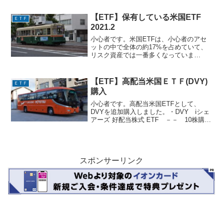
ンガードの分と合わせて14,000円ほどで
す。・PFF iシェアーズ 優先...
【ETF】保有している米国ETF
ＥＴＦ
2021.2
小心者です。米国ETFは、小心者のアセ
ットの中で全体の約17%を占めていて、
リスク資産では一番多くなっていま
す。。現在保有しているETFの一覧は以
下の通りです。よさげなものを見つける
と買ってしまうので、銘柄数は結構な数
【ETF】高配当米国ＥＴＦ(DVY)
ＥＴＦ
になります。マニアです...
購入
小心者です。高配当米国ETFとして、
DVYを追加購入しました。・DVY iシェ
アーズ 好配当株式 ETF －－ 10株購入
米国高配当ETF界隈ではHDVやVYMと並
んで有名なETFです。3/6/9/12月分配で、
分配金利回りは3.4%程度で...
スポンサーリンク