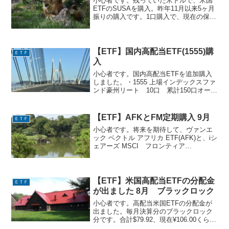
小心者です。残っていた米ドルで、米国
ETFのSUSAを購入。昨年11月以来5ヶ月
振りの購入です。1口購入で、現在の保有
口数は17口となりました『iシェアーズ
MSCI 米国 ESG セレクト
ETF(SUSA)』 経費率 0.25%環境・社...
【ETF】国内高配当ETF(1555)購
ＥＴＦ
入
小心者です。国内高配当ETFを追加購入
しました。・1555 上場インデックスファ
ンド豪州リート 10口 累計150口オース
トラリアのリートに投資するETFで、年6
回奇数月の分配、分配金利回りは約3.4%
です。1555の一年チャート現在の保有...
【ETF】AFKとFM定期購入 9月
ＥＴＦ
小心者です。将来を期待して、ヴァンエ
ック ベクトル アフリカ ETF(AFK)と、iシ
ェアーズ MSCI フロンティア
100ETF(FM)を購入しています。8回目の
積み立て購入がされました。毎月外貨で1
株の購入です。『ヴァンエック ベクト...
【ETF】米国高配当ETFの分配金
ＥＴＦ
が出ました 8月 ブラックロック
小心者です。高配当米国ETFの分配金が
出ました。毎月決算分のブラックロック
分です。合計$79.92、現在¥106.00くらい
なので、8,400円ほどになります。先のバ