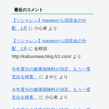
最近のコメント
【ソシャレン】maneoから回収金の分
配 1月
に
小心者
より
【ソシャレン】maneoから回収金の分
配 1月
に
金柑頭
http://kabuurawa.blog.fc2.com/
より
今年度分の健康保険料が決定。もう一度
支出を精査。
に
まやと
より
今年度分の健康保険料が決定。もう一度
支出を精査。
に
小心者
より