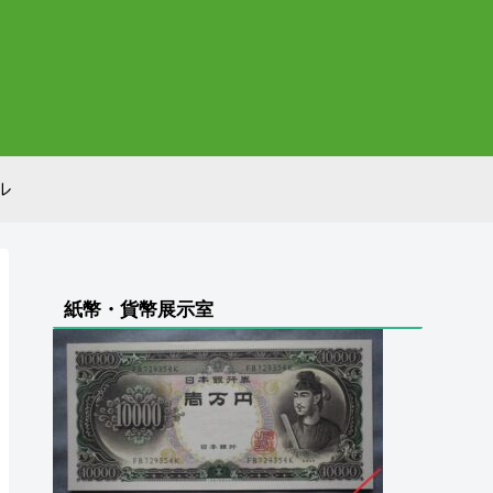
ル
紙幣・貨幣展示室