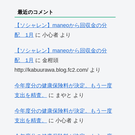
最近のコメント
【ソシャレン】maneoから回収金の分
配 1月
に
小心者
より
【ソシャレン】maneoから回収金の分
配 1月
に
金柑頭
http://kabuurawa.blog.fc2.com/
より
今年度分の健康保険料が決定。もう一度
支出を精査。
に
まやと
より
今年度分の健康保険料が決定。もう一度
支出を精査。
に
小心者
より