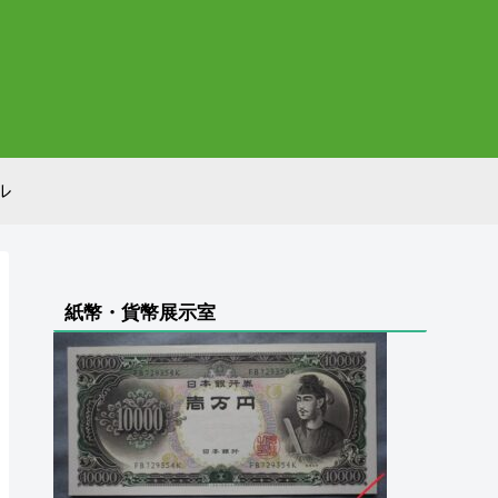
ル
紙幣・貨幣展示室