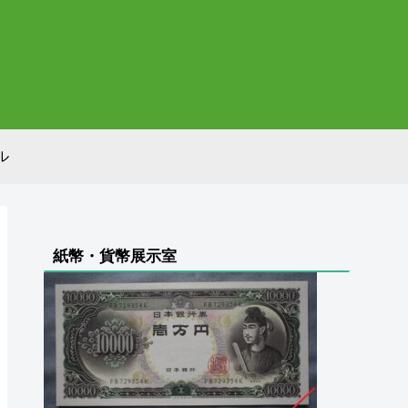
ル
紙幣・貨幣展示室