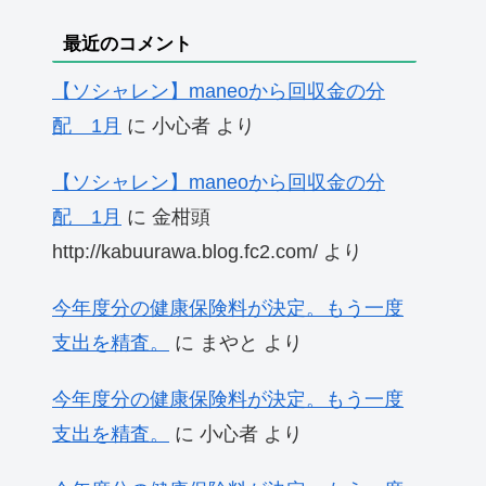
最近のコメント
【ソシャレン】maneoから回収金の分
配 1月
に
小心者
より
【ソシャレン】maneoから回収金の分
配 1月
に
金柑頭
http://kabuurawa.blog.fc2.com/
より
今年度分の健康保険料が決定。もう一度
支出を精査。
に
まやと
より
今年度分の健康保険料が決定。もう一度
支出を精査。
に
小心者
より