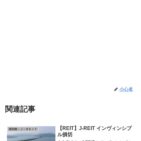
小心者
関連記事
【REIT】J-REIT インヴィンシブ
個別株・Ｊ－ＲＥＩＴ
ル損切