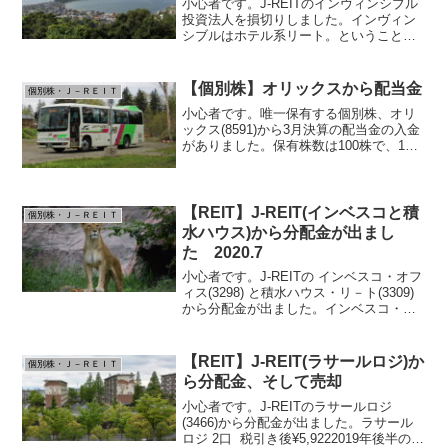
小心者です。J-REITのインヴィンシブル
投資法人を損切りしました。インヴィン
シブルはホテル系リート。ということで
今回のコロナショックで直撃くらって下
落、さらに分配金わずかに1口30円
と-98.3%の大減配でさらに大暴落。当面
【個別株】オリックスから配当金
個別株・Ｊ－ＲＥＩＴ
ホテル需要の回...
小心者です。唯一保有する個別株、オリ
ックス(8591)から3月決算の配当金の入金
がありました。保有株数は100株で、1株
あたりの配当が46円、税引き後の入金額
は¥3,666でした。年間の予想配当利回り
は4.90%となっていますので、まあま
あ...
【REIT】J-REIT(インベスコと積
個別株・Ｊ－ＲＥＩＴ
水ハウス)から分配金が出まし
た 2020.7
小心者です。J-REITの インベスコ・オフ
ィス(3298) と積水ハウス・リ－ト(3309)
から分配金が出ました。インベスコ・オ
フィス 6口 税引き後¥1,957積水ハウ
ス・リ－ト 2口 税引き後¥2,655どちらも
購入後に急騰、急落...
【REIT】J-REIT(ラサールロジ)か
個別株・Ｊ－ＲＥＩＴ
ら分配金、そして売却
小心者です。J-REITのラサールロジ
(3466)から分配金が出ました。ラサール
ロジ 2口 税引き後¥5,9222019年後半の急