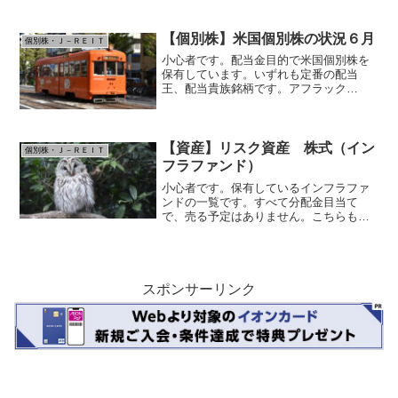
騰前に買っていたので、まだかろうじて
利益が出ていました。50%下げた他のJ-
REIT銘柄を抱えて、また下がる...
【個別株】米国個別株の状況６月
個別株・Ｊ－ＲＥＩＴ
小心者です。配当金目的で米国個別株を
保有しています。いずれも定番の配当
王、配当貴族銘柄です。アフラック
(AFL) 利回り2.21% 連続増配41年 金
融セクタ 累計18株コカ・コーラ(KO)
利回り2.92% 連続増配61年 生活必需
品セク...
【資産】リスク資産 株式（イン
個別株・Ｊ－ＲＥＩＴ
フラファンド）
小心者です。保有しているインフラファ
ンドの一覧です。すべて分配金目当て
で、売る予定はありません。こちらもＪ
ーＲＥＩＴと同様、インカムゲインへの
シフトの一環で購入しました。分配金が
主目的なので、多少の価格下落は目をつ
ぶっています。太陽光発電に...
スポンサーリンク