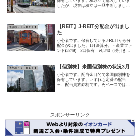
保有しています。積み立て購入していま
したが、現在は積立は一旦中断しまし
た。いずれも定番の配当王、配当貴族銘
柄です。円ベースでは全部プラスです。
ドルベースでは、JNJだけまだマイナス
です。PGはプラスに。ア...
【REIT】J-REIT分配金が出まし
個別株・Ｊ－ＲＥＩＴ
た
小心者です。保有しているJ-REITから分
配金が出ました。1月決算分。・産業ファ
ンド(3249) 2口保有 \4,340（税引き
後）・イオンリート(3292) 1口保有
\2,444（税引き後）どちらも4.5%程度の
分配金利回りです。口数が...
【個別株】米国個別株の状況3月
個別株・Ｊ－ＲＥＩＴ
小心者です。配当金目的で米国個別株を
保有しています。いずれも定番の配当
王、配当貴族銘柄です。円ベースでは全
部プラスです。先月までドルベースで大
幅マイナスだったJNJは売却。アフラッ
ク(AFL) 利回り2.14% 連続増配41年
金融セクタ ...
スポンサーリンク