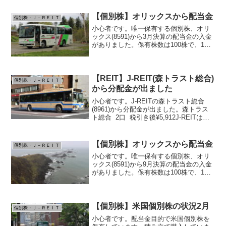
【個別株】オリックスから配当金
個別株・Ｊ－ＲＥＩＴ
小心者です。唯一保有する個別株、オリ
ックス(8591)から3月決算の配当金の入金
がありました。保有株数は100株で、1株
あたりの配当が46円、税引き後の入金額
は¥3,666でした。年間の予想配当利回り
は4.90%となっていますので、まあま
あ...
【REIT】J-REIT(森トラスト総合)
個別株・Ｊ－ＲＥＩＴ
から分配金が出ました
小心者です。J-REITの森トラスト総合
(8961)から分配金が出ました。森トラス
ト総合 2口 税引き後¥5,912J-REITは追
加購入したいと思っているのですが、買
うタイミングが分かりません。森トラス
ト総合の一年チャート 直近少し下...
【個別株】オリックスから配当金
個別株・Ｊ－ＲＥＩＴ
小心者です。唯一保有する個別株、オリ
ックス(8591)から9月決算の配当金の入金
がありました。保有株数は100株で、1株
あたりの配当が35円、税引き後の入金額
は¥2,789でした。年間の予想配当利回り
は4.25%となっていますので、まあま
あ...
【個別株】米国個別株の状況2月
個別株・Ｊ－ＲＥＩＴ
小心者です。配当金目的で米国個別株を