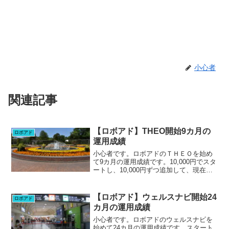
小心者
関連記事
【ロボアド】THEO開始9カ月の
ロボアド
運用成績
小心者です。ロボアドのＴＨＥＯを始め
て9カ月の運用成績です。10,000円でスタ
ートし、10,000円ずつ追加して、現在
120,000円で運用しています。現
在-0.05%。先々月+1.79%、先月+3.58%
とせっかくプラスになっていたのに...
【ロボアド】ウェルスナビ開始24
ロボアド
カ月の運用成績
小心者です。ロボアドのウェルスナビを
始めて24カ月の運用成績です。スタート