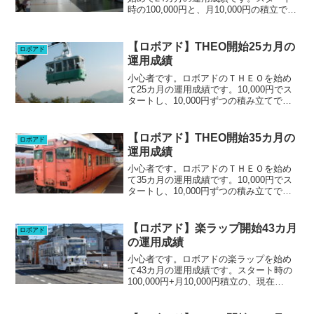
時の100,000円と、月10,000円の積立で、
現在330,000円での運用です。リスク許容
度2/5先月の+28,768円、+8.99%からだい
ぶ減少です。先月プラ...
【ロボアド】THEO開始25カ月の
ロボアド
運用成績
小心者です。ロボアドのＴＨＥＯを始め
て25カ月の運用成績です。10,000円でス
タートし、10,000円ずつの積み立てで、
現在290,000円で運用しています。現在
+1.86%。先月は+1.34%だったのでほぼ
変わらずです。ブログランキング...
【ロボアド】THEO開始35カ月の
ロボアド
運用成績
小心者です。ロボアドのＴＨＥＯを始め
て35カ月の運用成績です。10,000円でス
タートし、10,000円ずつの積み立てで、
現在390,000円で運用しています。現在
+15.41%。先月は+17.19%だったのでわ
ずかに減。最近少し株価調整気...
【ロボアド】楽ラップ開始43カ月
ロボアド
の運用成績
小心者です。ロボアドの楽ラップを始め
て43カ月の運用成績です。スタート時の
100,000円+月10,000円積立の、現在
490,000円で運用しています。運用コー
ス：やや積極型-TVTあり4/24時点で