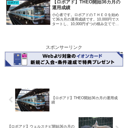
+28,706円、+5.86%。先月は...
【ロボアド】THEO開始36カ月の
ロボアド
運用成績
小心者です。ロボアドのＴＨＥＯを始め
て36カ月の運用成績です。10,000円でス
タートし、10,000円ずつの積み立てで、
現在400,000円で運用しています。現在
+16.91%。先月は+15.41%だったのでわ
ずかに増。最近中国問題で日米...
スポンサーリンク
【ロボアド】THEO開始36カ月の運用成
績
【ロボアド】ウェルスナビ開始36カ月の