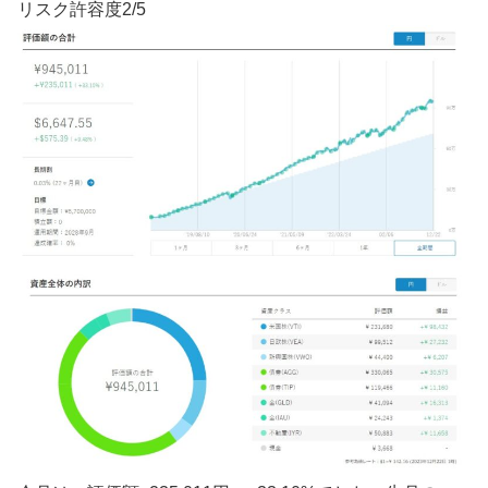
リスク許容度
2
/
5