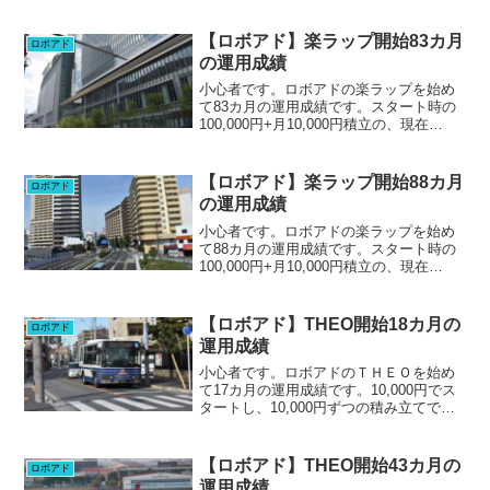
【ロボアド】楽ラップ開始83カ月
ロボアド
の運用成績
小心者です。ロボアドの楽ラップを始め
て83カ月の運用成績です。スタート時の
100,000円+月10,000円積立の、現在
880,000円で運用しています。運用コー
ス：積極型-DRCあり8/21時点で+143,355
円、+16.29%。先月は...
【ロボアド】楽ラップ開始88カ月
ロボアド
の運用成績
小心者です。ロボアドの楽ラップを始め
て88カ月の運用成績です。スタート時の
100,000円+月10,000円積立の、現在
930,000円で運用しています。運用コー
ス：積極型-DRCあり1/17時点で+257,061
円、+27.64%。先月は...
【ロボアド】THEO開始18カ月の
ロボアド
運用成績
小心者です。ロボアドのＴＨＥＯを始め
て17カ月の運用成績です。10,000円でス
タートし、10,000円ずつの積み立てで、
現在210,000円で運用しています。現在
+8.61%。先月は+8.27%だったのでほぼ
変わらず。開始当初はマイナスの...
【ロボアド】THEO開始43カ月の
ロボアド
運用成績