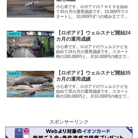
小心者です。ロボアドのＴＨＥＯを始め
て43カ月の運用成績です。10,000円でス
タートし、10,000円ずつの積み立てで、
現在470,000円で運用しています。現在
+23.22%。先月は+17.99%だったので先
月から上昇。ドルベースでは+...
【ロボアド】ウェルスナビ開始24
ロボアド
カ月の運用成績
小心者です。ロボアドのウェルスナビを
始めて24カ月の運用成績です。スタート
時の100,000円と、月10,000円の積立で、
現在330,000円での運用です。リスク許容
度2/5先月の+28,768円、+8.99%からだい
ぶ減少です。先月プラ...
【ロボアド】ウェルスナビ開始35
ロボアド
カ月の運用成績
小心者です。ロボアドのウェルスナビを
始めて35カ月の運用成績です。スタート
時の100,000円と、月10,000円の積立で、
現在440,000円での運用です。リスク許容
度2/5今月は、途中株価が若干調整した時
期がありましたが、評価額+96,...
スポンサーリンク