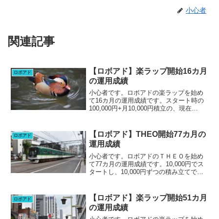
小心者
関連記事
【ロボアド】楽ラップ開始16カ月
ロボアド
の運用成績
小心者です。ロボアドの楽ラップを始め
て16カ月の運用成績です。スタート時の
100,000円+月10,000円積立の、現在
230,000円で運用しています。運用コー
ス：やや積極型-TVTあり1/25時点で
+17,560円、+8.0%。今月もす...
【ロボアド】THEO開始77カ月の
ロボアド
運用成績
小心者です。ロボアドのＴＨＥＯを始め
て77カ月の運用成績です。10,000円でス
タートし、10,000円ずつの積み立てで、
現在元金810,000円で運用しています。現
在+43.89%。先月は+43.10%だったの
で、ほぼ変わらずです。ドルベ...
【ロボアド】楽ラップ開始51カ月
ロボアド
の運用成績