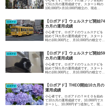
小心者です。ロボアドの楽ラップを始め
て51カ月の運用成績です。スタート時の
100,000円+月10,000円積立の、現在
560,000円で運用しています。運用コー
ス：かなり積極型-DRCあり12/23時点で
+2,872円、+0.51%。先月...
【ロボアド】ウェルスナビ開始74
ロボアド
カ月の運用成績
小心者です。ロボアドのウェルスナビを
始めて74カ月の運用成績です。スタート
時の100,000円と、月10,000円の積立で、
現在83,0000円での運用です。リスク許容
度2/5今月は、評価額+415,579円、
+50.68%でした。先月の+...
【ロボアド】ウェルスナビ開始59
ロボアド
カ月の運用成績
小心者です。ロボアドのウェルスナビを
始めて59カ月の運用成績です。スタート
時の100,000円と、月10,000円の積立で、
現在68,0000円での運用です。リスク許容
度2/5今月は、評価額+212,187円、
+31.67%でした。先月の+...
【ロボアド】THEO開始10カ月の
ロボアド
運用成績
小心者です。ロボアドのＴＨＥＯを始め
て10カ月の運用成績です。10,000円でス
タートし、10,000円ずつ追加して、現在
130,000円で運用しています。現在