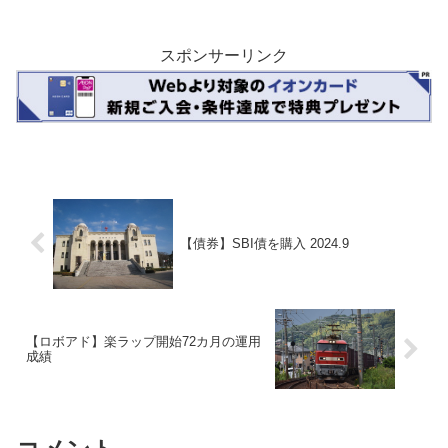
+0.84%。先月は-0.05%だったのでマイナ
スからは脱却しました。上がったり...
スポンサーリンク
【債券】SBI債を購入 2024.9
【ロボアド】楽ラップ開始72カ月の運用
成績