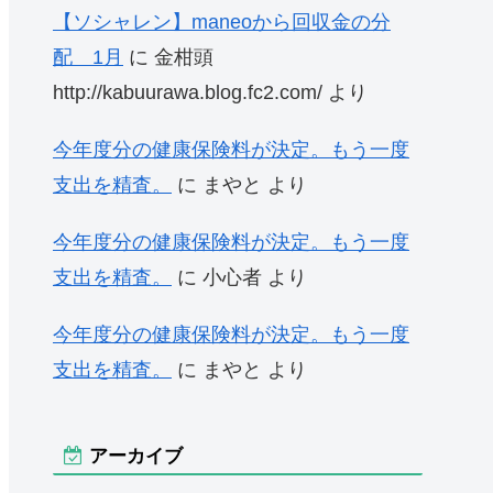
【ソシャレン】maneoから回収金の分
配 1月
に
金柑頭
http://kabuurawa.blog.fc2.com/
より
今年度分の健康保険料が決定。もう一度
支出を精査。
に
まやと
より
今年度分の健康保険料が決定。もう一度
支出を精査。
に
小心者
より
今年度分の健康保険料が決定。もう一度
支出を精査。
に
まやと
より
アーカイブ