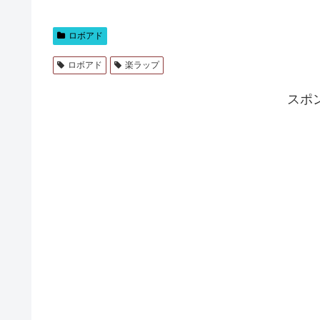
ロボアド
ロボアド
楽ラップ
スポ