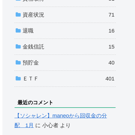
資産状況
71
退職
16
金銭信託
15
預貯金
40
ＥＴＦ
401
最近のコメント
【ソシャレン】maneoから回収金の分
配 1月
に
小心者
より