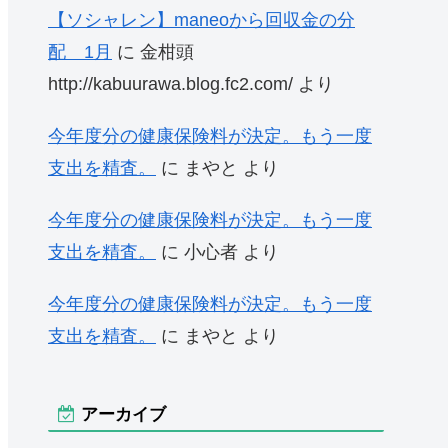
【ソシャレン】maneoから回収金の分
配 1月
に
金柑頭
http://kabuurawa.blog.fc2.com/
より
今年度分の健康保険料が決定。もう一度
支出を精査。
に
まやと
より
今年度分の健康保険料が決定。もう一度
支出を精査。
に
小心者
より
今年度分の健康保険料が決定。もう一度
支出を精査。
に
まやと
より
アーカイブ