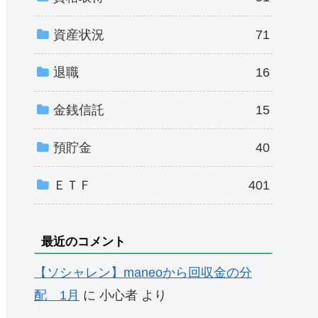
資産状況
71
退職
16
金銭信託
15
預貯金
40
ＥＴＦ
401
最近のコメント
【ソシャレン】maneoから回収金の分
配 1月
に
小心者
より