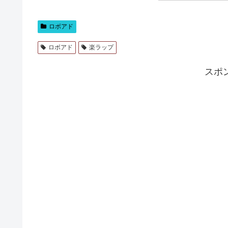
ロボアド
ロボアド
楽ラップ
スポ