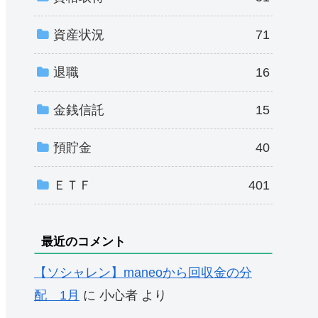
資産状況
71
退職
16
金銭信託
15
預貯金
40
ＥＴＦ
401
最近のコメント
【ソシャレン】maneoから回収金の分
配 1月
に
小心者
より