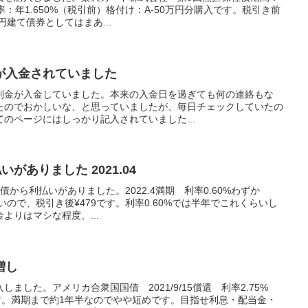
利率：年1.650%（税引前）格付け：A-50万円分購入です。税引き前
円建て債券としてはまあ...
が入金されていました
の利金が入金していました。本来の入金日を過ぎても何の連絡もな
たのでおかしいな、と思っていましたが、毎日チェックしていたの
のページにはしっかり記入されていました...
【債券】SBI債から利払いがありました 2021.04
債から利払いがありました。2022.4満期 利率0.60%わずか
いないので、税引き後¥479です。利率0.60%では半年でこれくらいし
よりはマシな程度、...
増し
ました。アメリカ合衆国国債 2021/9/15償還 利率2.75%
入です。満期まで約1年半なのでやや短めです。目指せ利息・配当金・