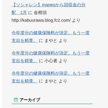
【ソシャレン】maneoから回収金の分
配 1月
に
金柑頭
http://kabuurawa.blog.fc2.com/
より
今年度分の健康保険料が決定。もう一度
支出を精査。
に
まやと
より
今年度分の健康保険料が決定。もう一度
支出を精査。
に
小心者
より
今年度分の健康保険料が決定。もう一度
支出を精査。
に
まやと
より
アーカイブ