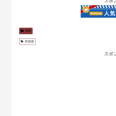
スポ
債券
米国債
スポ