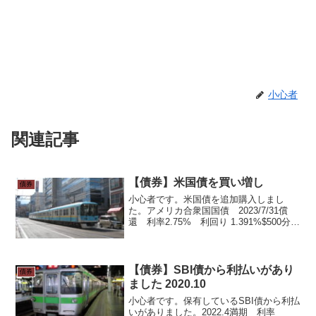
小心者
関連記事
【債券】米国債を買い増し
債券
小心者です。米国債を追加購入しまし
た。アメリカ合衆国国債 2023/7/31償
還 利率2.75% 利回り 1.391%$500分購
入して累計$2,500になりました。満期ま
で約4年弱です。次の利払いは1/31、利息
は元金$2,500で税引き...
【債券】SBI債から利払いがあり
債券
ました 2020.10
小心者です。保有しているSBI債から利払
いがありました。2022.4満期 利率