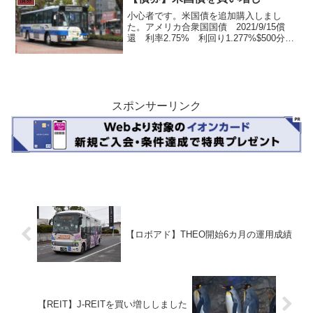
債券
小心者です。米国債を追加購入しまし
た。アメリカ合衆国国債 2021/9/15償
還 利率2.75% 利回り1.277%$500分購
入です。満期まで約1年半なのでやや短め
です。目指せ利息・配当金・分配金生活
の一環として、ドルではありますが、確
実...
スポンサーリンク
【ロボアド】THEO開始6カ月の運用成績
【REIT】J-REITを買い増ししました