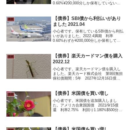
0.60%¥200,000分しか保有していないの
で、税引き後¥476です。利率0.60%では
これくらいしか入りません。銀行の定期
預金よりはマシ。２年程度の期間で、...
【債券】SBI債から利払いがあり
債券
ました 2021.04
小心者です。保有しているSBI債から利払
いがありました。2022.4満期 利率
0.60%わずか¥200,000分しか保有してい
ないので、税引き後¥479です。利率
0.60%では半年でこれくらいしか入りま
せん。銀行の定期預金よりはマシな程
【債券】楽天カードマン債を購入
債券
度、...
2022.12
小心者です。楽天カードマン債を購入し
ました。楽天カード株式会社 第9回無担
保社債期間：5年 2027年12月16日償還
利率：年1.650%（税引前）格付け：A-50
万円分購入です。税引き前利率1.5%を超
えているので、円建て債券としてはま
【債券】米国債を買い増し
債券
あ...
小心者です。米国債を追加購入しまし
た。アメリカ合衆国国債 2021/9/15償
還 利率2.75% 利回り1.180%$500分購
入です。満期まで約1年半なのでやや短め
です。目指せ利息・配当金・分配金生活
の一環として、ドルではありますが、確
実...
【債券】米国債を買い増し