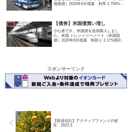
国国債）2020年9月償還 利率 2.750%利
払いは3月/9月の年2回です。$1,500分保
有で入金が$16.48でした。$1=¥106くら
いなので、¥にすると...
【債券】米国債買い増し
債券
小心者です。米国債を追加購入しまし
た。米国 トレジャリーノート（米国国
債）2020年8月償還 利回り 2.17%$500
分購入し、合計$6,000となりました。ま
もなく2月には、最初の利払いを迎えま
す。米国債は安全性には問題ないと思い
ますし...
スポンサーリンク
【投資信託】アクティブファンドの状
況 2023.3