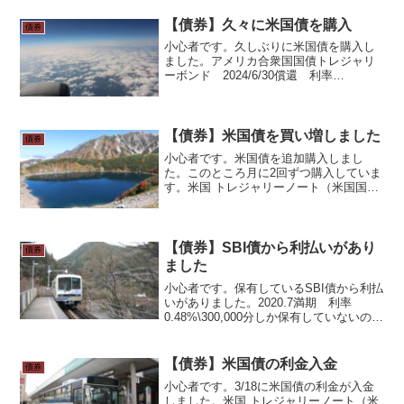
ね。これで、保有SBI債は第41回 2023
年5月満期 利率0.60% 5...
【債券】久々に米国債を購入
債券
小心者です。久しぶりに米国債を購入し
ました。アメリカ合衆国国債トレジャリ
ーボンド 2024/6/30償還 利率
1.750% 利回り2.133%$1000分、米ドル
MMFの資金で購入です。保有米国債
2023/7/31償還 利率2.750% 額...
【債券】米国債を買い増しました
債券
小心者です。米国債を追加購入しまし
た。このところ月に2回ずつ購入していま
す。米国 トレジャリーノート（米国国
債）2020年8月償還 利回り 2.14%$500
分購入し、合計$7,500となりました。も
う少し円高の間に購入したかったです。
$1...
【債券】SBI債から利払いがあり
債券
ました
小心者です。保有しているSBI債から利払
いがありました。2020.7満期 利率
0.48%\300,000分しか保有していないの
で、税引き後\575です。1%以下の利率で
はこんなものです。当たり前ですが、
\1,000,000分保有していたら\...
【債券】米国債の利金入金
債券
小心者です。3/18に米国債の利金が入金
しました。米国 トレジャリーノート（米