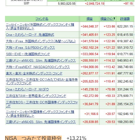
NISA つみたて投資枠分
+13.21%