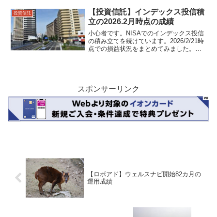
割合で入っている国内株と新興国株は、
全世界株とバランスファンド、国内債
【投資信託】インデックス投信積
投資信託
券・新興国債券はバ...
立の2026.2月時点の成績
小心者です。NISAでのインデックス投信
の積み立てを続けています。2026/2/21時
点での損益状況をまとめてみました。旧
つみたてNISA分は全部売却済、特定口座
分は一部定期売却しています。特定口座
分 +127.36%NISA つみたて投資...
スポンサーリンク
【ロボアド】ウェルスナビ開始82カ月の
運用成績