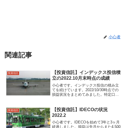
小心者
関連記事
【投資信託】インデックス投信積
投資信託
立の2022.10月末時点の成績
小心者です。インデックス投信の積み立
てを続けています。2022/10/30時点での
損益状況をまとめてみました。特定口座
分 +31.35% 先月が+26.16%だったの
で少し増加積み立てＮＩＳＡ分
+40.37% 先月が+35.12%だったの...
【投資信託】IDECOの状況
投資信託
2022.2
小心者です。IDECOを始めて3年と3ヶ月
経過しました。損益は先月からまた4,500