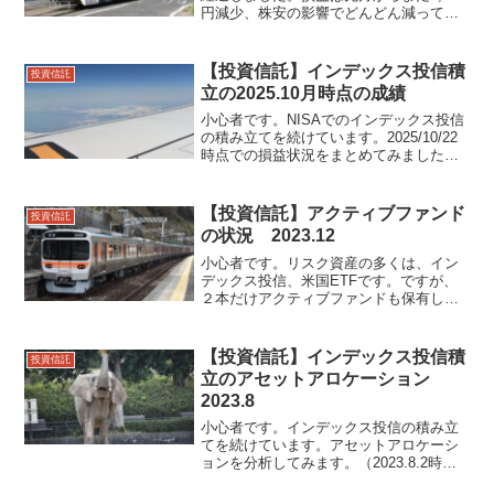
円減少、株安の影響でどんどん減ってい
ます。海外債券と中小型株はマイナス
に。IDECO資産のほとんどが定期預金。
DCから移管した分で、こちらは絶対に減
【投資信託】インデックス投信積
投資信託
らしたく...
立の2025.10月時点の成績
小心者です。NISAでのインデックス投信
の積み立てを続けています。2025/10/22
時点での損益状況をまとめてみました。
旧つみたてNISA分は全部売却済です。特
定口座分 +112.96%NISA つみたて投
資枠分 +20.43%NISA ...
【投資信託】アクティブファンド
投資信託
の状況 2023.12
小心者です。リスク資産の多くは、イン
デックス投信、米国ETFです。ですが、
２本だけアクティブファンドも保有して
います。毎月少額の積み立てです。セゾ
ン資産形成の達人ファンド農林中金＜パ
ートナーズ＞長期厳選投資 おおぶね現
【投資信託】インデックス投信積
投資信託
在の状況を確認してみま...
立のアセットアロケーション
2023.8
小心者です。インデックス投信の積み立
てを続けています。アセットアロケーシ
ョンを分析してみます。（2023.8.2時点
での評価額で算出）特定口座分わずかな