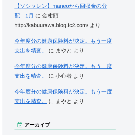
【ソシャレン】maneoから回収金の分
配 1月
に
金柑頭
http://kabuurawa.blog.fc2.com/
より
今年度分の健康保険料が決定。もう一度
支出を精査。
に
まやと
より
今年度分の健康保険料が決定。もう一度
支出を精査。
に
小心者
より
今年度分の健康保険料が決定。もう一度
支出を精査。
に
まやと
より
アーカイブ