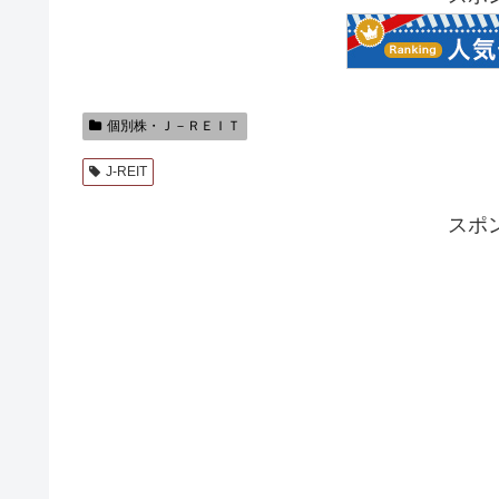
個別株・Ｊ－ＲＥＩＴ
J-REIT
スポ