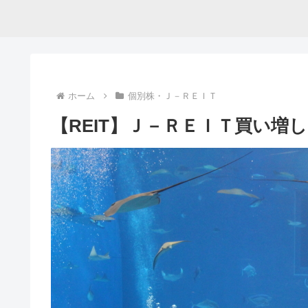
ホーム
個別株・Ｊ－ＲＥＩＴ
【REIT】Ｊ－ＲＥＩＴ買い増し