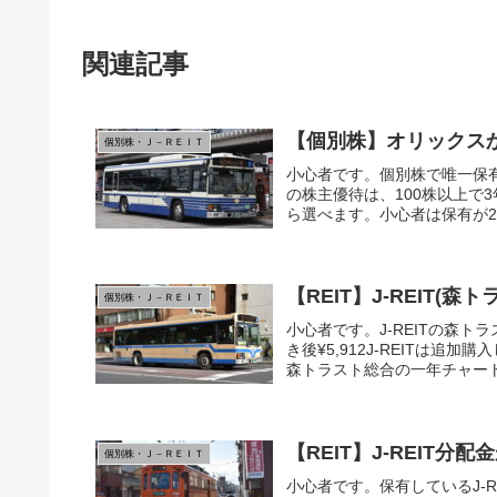
関連記事
【個別株】オリックス
個別株・Ｊ－ＲＥＩＴ
小心者です。個別株で唯一保
の株主優待は、100株以上で
ら選べます。小心者は保有が2年
【REIT】J-REIT(
個別株・Ｊ－ＲＥＩＴ
小心者です。J-REITの森ト
き後¥5,912J-REITは
森トラスト総合の一年チャート
【REIT】J-REIT分
個別株・Ｊ－ＲＥＩＴ
小心者です。保有しているJ-R