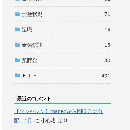
資産状況
71
退職
16
金銭信託
15
預貯金
40
ＥＴＦ
401
最近のコメント
【ソシャレン】maneoから回収金の分
配 1月
に
小心者
より