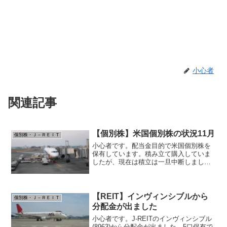
小心者
関連記事
【個別株】米国個別株の状況11月
個別株・Ｊ－ＲＥＩＴ
小心者です。配当金目的で米国個別株を
保有しています。積み立て購入していま
したが、現在は積立は一旦中断しまし
た。いずれも定番の配当王、配当貴族銘
柄です。円ベースでは全部プラスです。
ドルベースでは、引き続きJNJがマイナ
スです。アフラック(AF...
【REIT】インヴィンシブルから
個別株・Ｊ－ＲＥＩＴ
分配金が出ました
小心者です。J-REITのインヴィンシブル
(8963)から分配金が出ました。5口保有で