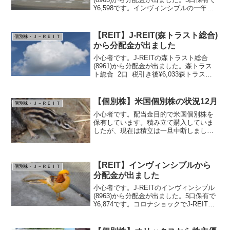
¥6,598です。インヴィンシブルの一年チ
ャート 2019.3頃から急激に上昇。なか
なか追加購入ができません。現在の保有
銘柄（分配金利回りは2019/9/...
【REIT】J-REIT(森トラスト総合)
個別株・Ｊ－ＲＥＩＴ
から分配金が出ました
小心者です。J-REITの森トラスト総合
(8961)から分配金が出ました。森トラス
ト総合 2口 税引き後¥6,033森トラスト
総合の2年チャート 2019年初めから騰が
ってきてコロナでズドン。現在 -56,500円
の評価損。分配金計が約...
【個別株】米国個別株の状況12月
個別株・Ｊ－ＲＥＩＴ
小心者です。配当金目的で米国個別株を
保有しています。積み立て購入していま
したが、現在は積立は一旦中断しまし
た。いずれも定番の配当王、配当貴族銘
柄です。円ベースでは全部プラスです。
ドルベースでは、先月と同じくJNJ、
KO,PGはマイナスです。...
【REIT】インヴィンシブルから
個別株・Ｊ－ＲＥＩＴ
分配金が出ました
小心者です。J-REITのインヴィンシブル
(8963)から分配金が出ました。5口保有で
¥6,874です。コロナショックでJ-REITは
大暴落中。見るに堪えません。投信や米
国ETFはいずれ戻ると思いますが、J-
REITは戻るのか？ブログランキ...