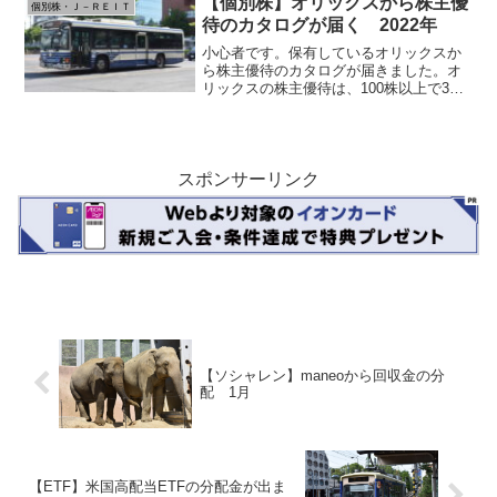
【個別株】オリックスから株主優
個別株・Ｊ－ＲＥＩＴ
待のカタログが届く 2022年
小心者です。保有しているオリックスか
ら株主優待のカタログが届きました。オ
リックスの株主優待は、100株以上で3年
以上継続保有でAコース、3年未満保有で
Bコースのカタログから選べます。小心者
は保有が3年を超えているので、Aコース
です。選べる品...
スポンサーリンク
【ソシャレン】maneoから回収金の分
配 1月
【ETF】米国高配当ETFの分配金が出ま