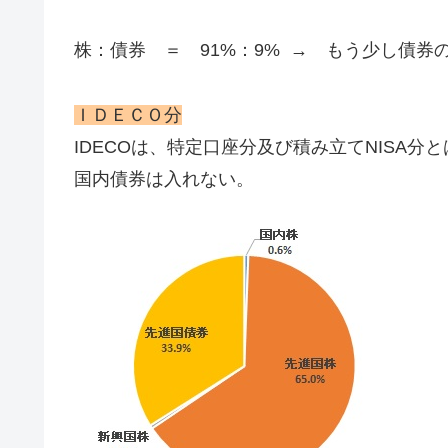
株：債券 ＝ 91%：9% → もう少し債券
ＩＤＥＣＯ分
IDECOは、特定口座分及び積み立てNISA
国内債券は入れない。