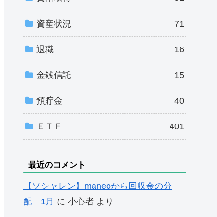
資産状況
71
退職
16
金銭信託
15
預貯金
40
ＥＴＦ
401
最近のコメント
【ソシャレン】maneoから回収金の分
配 1月
に
小心者
より