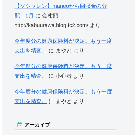
【ソシャレン】maneoから回収金の分
配 1月
に
金柑頭
http://kabuurawa.blog.fc2.com/
より
今年度分の健康保険料が決定。もう一度
支出を精査。
に
まやと
より
今年度分の健康保険料が決定。もう一度
支出を精査。
に
小心者
より
今年度分の健康保険料が決定。もう一度
支出を精査。
に
まやと
より
アーカイブ