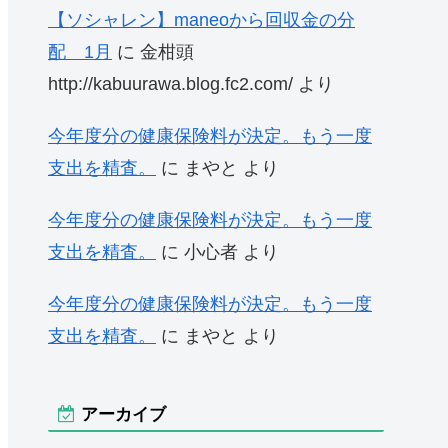
【ソシャレン】maneoから回収金の分
配 1月
に
金柑頭
http://kabuurawa.blog.fc2.com/
より
今年度分の健康保険料が決定。もう一度
支出を精査。
に
まやと
より
今年度分の健康保険料が決定。もう一度
支出を精査。
に
小心者
より
今年度分の健康保険料が決定。もう一度
支出を精査。
に
まやと
より
アーカイブ