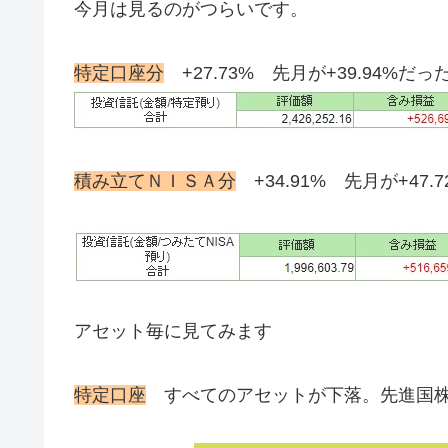
今月は見るのがつらいです。
特定口座分
+27.73% 先月が+39.94%だ
積み立てＮＩＳＡ分
+34.91% 先月が+4
アセット毎に見てみます
特定口座
すべてのアセットが下落。先進国株