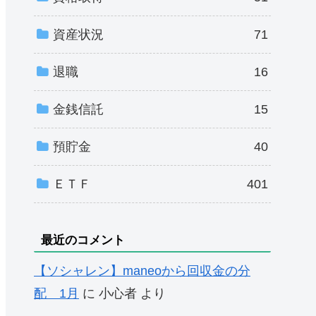
資産状況
71
退職
16
金銭信託
15
預貯金
40
ＥＴＦ
401
最近のコメント
【ソシャレン】maneoから回収金の分
配 1月
に
小心者
より