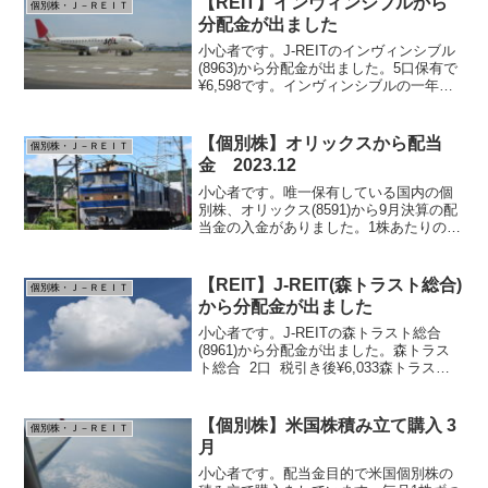
【REIT】インヴィンシブルから
個別株・Ｊ－ＲＥＩＴ
分配金が出ました
小心者です。J-REITのインヴィンシブル
(8963)から分配金が出ました。5口保有で
¥6,598です。インヴィンシブルの一年チ
ャート 2019.3頃から急激に上昇。なか
なか追加購入ができません。現在の保有
銘柄（分配金利回りは2019/9/...
【個別株】オリックスから配当
個別株・Ｊ－ＲＥＩＴ
金 2023.12
小心者です。唯一保有している国内の個
別株、オリックス(8591)から9月決算の配
当金の入金がありました。1株あたりの配
当が42.8円、保有株数は100株で、税引き
後の入金額は¥3,411でした。現在の配当
利回りは3.57%です。購入したのは...
【REIT】J-REIT(森トラスト総合)
個別株・Ｊ－ＲＥＩＴ
から分配金が出ました
小心者です。J-REITの森トラスト総合
(8961)から分配金が出ました。森トラス
ト総合 2口 税引き後¥6,033森トラスト
総合の2年チャート 2019年初めから騰が
ってきてコロナでズドン。現在 -56,500円
の評価損。分配金計が約...
【個別株】米国株積み立て購入 3
個別株・Ｊ－ＲＥＩＴ
月
小心者です。配当金目的で米国個別株の