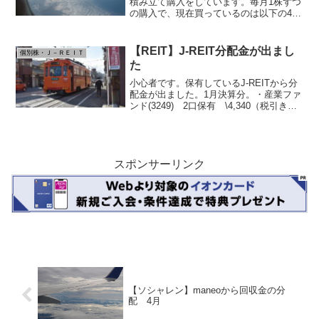
積み立て購入をしています。毎月1株ずつ
の購入で、現在買っているのは以下の4銘
柄です。いずれも定番の配当王、配当貴
族銘柄です。コカ・コーラ(KO) 利回り
2.73% 連続増配59年 生活必需品セク
【REIT】J-REIT分配金が出まし
個別株・Ｊ－ＲＥＩＴ
タ 累計6...
た
小心者です。保有しているJ-REITから分
配金が出ました。1月決算分。・産業ファ
ンド(3249) 2口保有 \4,340（税引き
後）・イオンリート(3292) 1口保有
\2,444（税引き後）どちらも4.5%程度の
分配金利回りです。口数が...
スポンサーリンク
【ソシャレン】maneoから回収金の分
配 4月