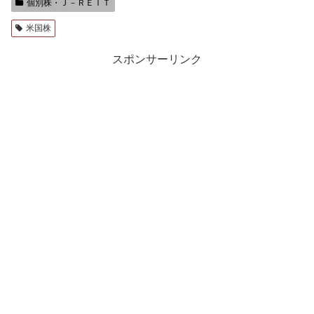
個別株・Ｊ－ＲＥＩＴ
米国株
スポンサーリンク