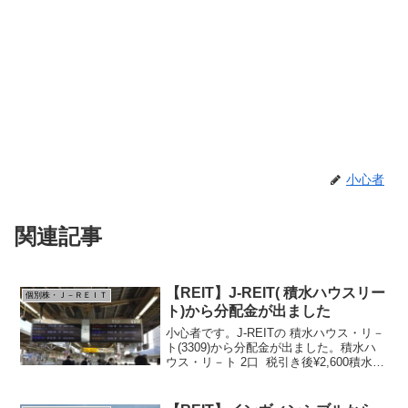
小心者
関連記事
【REIT】J-REIT( 積水ハウスリー
個別株・Ｊ－ＲＥＩＴ
ト)から分配金が出ました
小心者です。J-REITの 積水ハウス・リ－
ト(3309)から分配金が出ました。積水ハ
ウス・リ－ト 2口 税引き後¥2,600積水ハ
ウス・リ－トの一年チャート 直近少し
下げています。買い時？ブログランキン
グに参加中